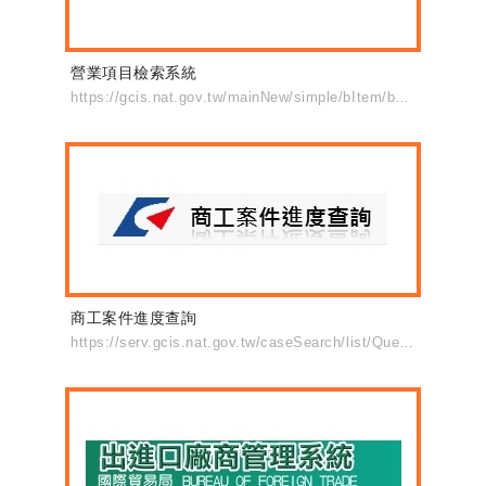
營業項目檢索系統
https://gcis.nat.gov.tw/mainNew/simple/bItem/businessItemAction.do?method=browse
商工案件進度查詢
https://serv.gcis.nat.gov.tw/caseSearch/list/QueryCsmmCaseList/queryCsmmCaseList.do