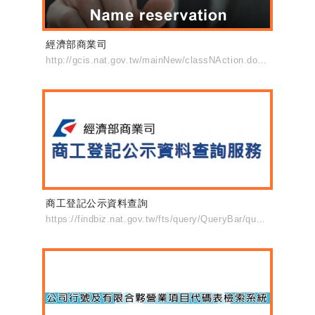
經濟部商業司
http://gcis.nat.gov.tw/mainNew/classNAction.do?method=list&pkGcisClassN=4
商工登記公示資料查詢
https://findbiz.nat.gov.tw/fts/query/QueryBar/queryInit.do