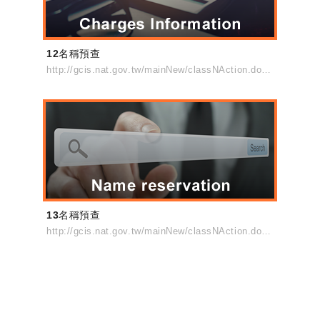
12名稱預查
http://gcis.nat.gov.tw/mainNew/classNAction.do?method=list&pkGcisClassN=4
13名稱預查
http://gcis.nat.gov.tw/mainNew/classNAction.do?method=list&pkGcisClassN=4