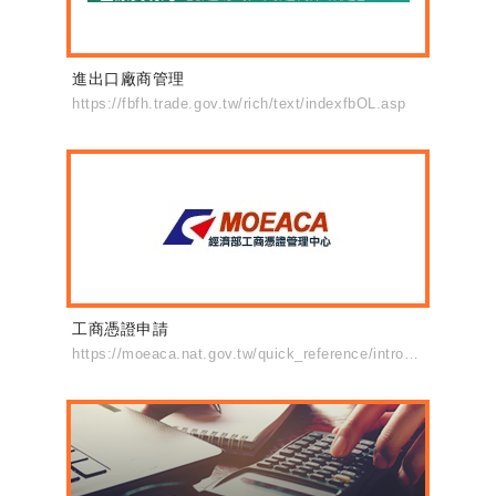
進出口廠商管理
https://fbfh.trade.gov.tw/rich/text/indexfbOL.asp
工商憑證申請
https://moeaca.nat.gov.tw/quick_reference/intro_2.html