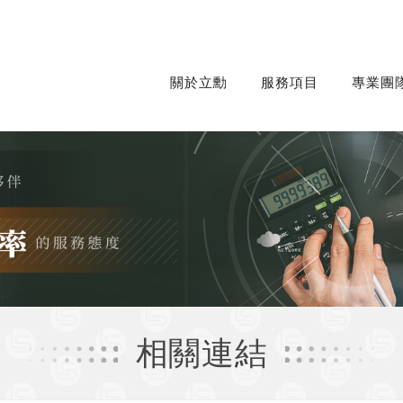
關於立勳
服務項目
專業團
相關連結