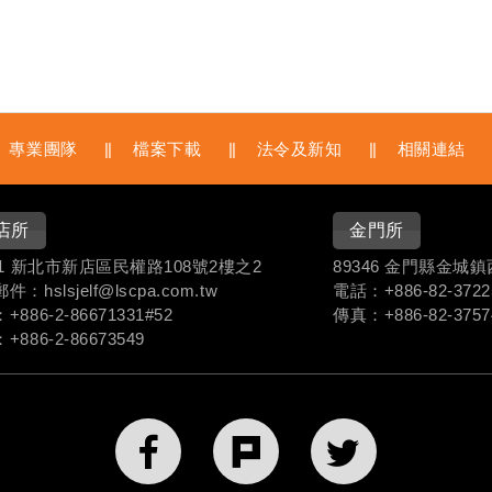
專業團隊
檔案下載
法令及新知
相關連結
店所
金門所
41 新北市新店區民權路108號2樓之2
89346 金門縣金城
：hslsjelf@lscpa.com.tw
電話：+886-
82-3722
+886-
2-86671331#
52
傳真：+886-82-3757
+886-2-86673549