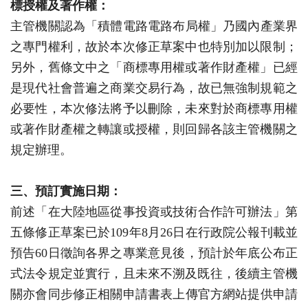
標授權及著作權：
主管機關認為「積體電路電路布局權」乃國內產業界
之專門權利，
故於本次修正草案中也特別加以限制；
另外，舊條文中之「
商標專用權或著作財產權」已經
是現代社會普遍之商業交易行為，
故已無強制規範之
必要性，本次修法將予以刪除，
未來對於商標專用權
或著作財產權之轉讓或授權，
則回歸各該主管機關之
規定辦理。
三、
預訂實施日期：
前述「在大陸地區從事投資或技術合作許可辦法」
第
五條修正草案已於
109
年
8
月
26
日在行政院公報刊載並
預告
6
0
日徵詢各界之專業意見後，預計於年底公布正
式法令規定並實行，
且未來不溯及既往，
後續主管機
關亦會同步修正相關申請書表上傳官方網站提供申請