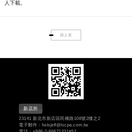
人下
載。
回上頁
新店所
23141 新北市新店區民權路108號2樓之2
電子郵件：hslsjelf@lscpa.com.tw
電話：+886-
2-86671331#
52