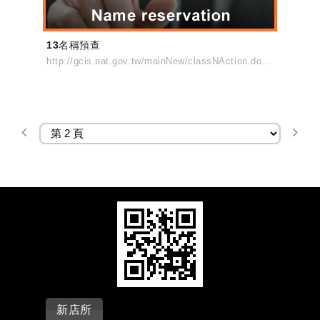
13名稱預查
http://gcis.nat.gov.tw/mainNew/classNAction.do?method=list&pkGcisClassN=4
新店所